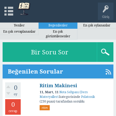
Giriş
Yeniler
Beğenilenler
En çok oylananlar
En çok cevaplananlar
En çok
görüntülenenler
Bir Soru Sor
Beğenilen Sorular
Ritim Makinesi
0
11, Mart, 11
Nota Sehpası (Ders
oy
Materyalleri
kategorisinde
Polatonik
(
230
puan)
tarafından
soruldu
0
ritim
cevap