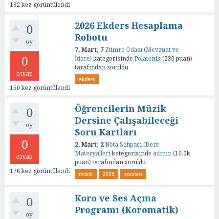
182
kez görüntülendi
2026 Ekders Hesaplama
0
Robotu
oy
7, Mart, 7
Zümre Odası (Mevzuat ve
0
İdare)
kategorisinde
Polatonik
(
230
puan)
tarafından
soruldu
cevap
ekders
150
kez görüntülendi
Öğrencilerin Müzik
0
Dersine Çalışabileceği
oy
Soru Kartları
0
2, Mart, 2
Nota Sehpası (Ders
Materyalleri
kategorisinde
admin
(
10.0k
cevap
puan)
tarafından
soruldu
176
kez görüntülendi
müzik
2026
soruları
Koro ve Ses Açma
0
Programı (Koromatik)
oy