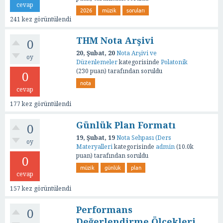
cevap
2026
müzik
soruları
241
kez görüntülendi
THM Nota Arşivi
0
20, Şubat, 20
Nota Arşivi ve
oy
Düzenlemeler
kategorisinde
Polatonik
(
230
puan)
tarafından
soruldu
0
nota
cevap
177
kez görüntülendi
Günlük Plan Formatı
0
19, Şubat, 19
Nota Sehpası (Ders
oy
Materyalleri
kategorisinde
admin
(
10.0k
puan)
tarafından
soruldu
0
müzik
günlük
plan
cevap
157
kez görüntülendi
Performans
0
Değerlendirme Ölçekleri