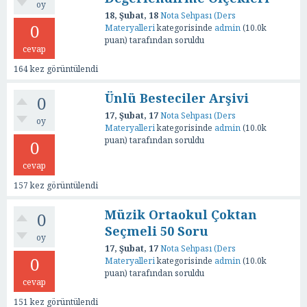
oy
18, Şubat, 18
Nota Sehpası (Ders
0
Materyalleri
kategorisinde
admin
(
10.0k
puan)
tarafından
soruldu
cevap
164
kez görüntülendi
Ünlü Besteciler Arşivi
0
17, Şubat, 17
Nota Sehpası (Ders
oy
Materyalleri
kategorisinde
admin
(
10.0k
puan)
tarafından
soruldu
0
cevap
157
kez görüntülendi
Müzik Ortaokul Çoktan
0
Seçmeli 50 Soru
oy
17, Şubat, 17
Nota Sehpası (Ders
0
Materyalleri
kategorisinde
admin
(
10.0k
puan)
tarafından
soruldu
cevap
151
kez görüntülendi