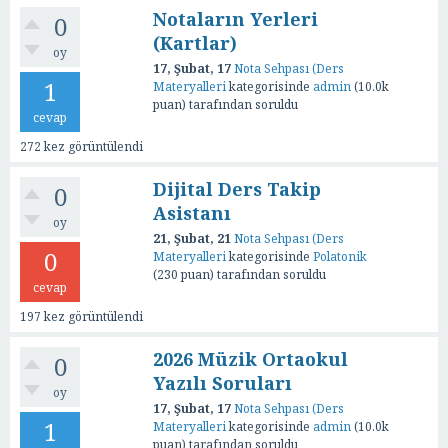
Notaların Yerleri
0
(Kartlar)
oy
17, Şubat, 17
Nota Sehpası (Ders
1
Materyalleri
kategorisinde
admin
(
10.0k
puan)
tarafından
soruldu
cevap
272
kez görüntülendi
Dijital Ders Takip
0
Asistanı
oy
21, Şubat, 21
Nota Sehpası (Ders
0
Materyalleri
kategorisinde
Polatonik
(
230
puan)
tarafından
soruldu
cevap
197
kez görüntülendi
2026 Müzik Ortaokul
0
Yazılı Soruları
oy
17, Şubat, 17
Nota Sehpası (Ders
1
Materyalleri
kategorisinde
admin
(
10.0k
puan)
tarafından
soruldu