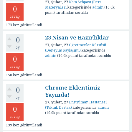
27, Şubat, 27
Nota Sehpası (Ders
0
Materyalleri
kategorisinde
admin
(
10.0k
puan)
tarafından
soruldu
cevap
173
kez görüntülendi
23 Nisan ve Hazırlıklar
0
27, Şubat, 27
Öğretmenler Kürsüsü
oy
(Deneyim Paylaşımı)
kategorisinde
admin
(
10.0k
puan)
tarafından
soruldu
0
cevap
150
kez görüntülendi
Chrome Eklentimiz
0
Yayında!
oy
27, Şubat, 27
Enstrüman Hastanesi
0
(Teknik Destek)
kategorisinde
admin
(
10.0k
puan)
tarafından
soruldu
cevap
139
kez görüntülendi