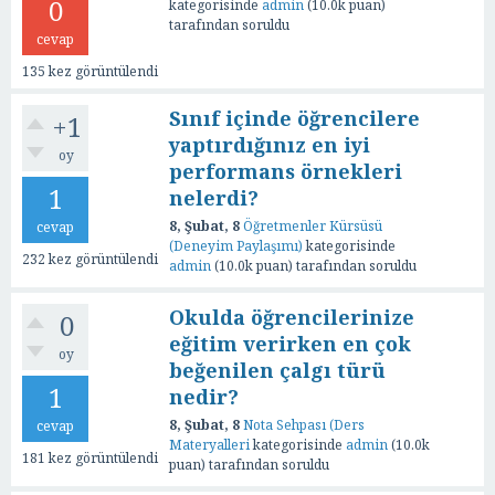
0
kategorisinde
admin
(
10.0k
puan)
tarafından
soruldu
cevap
135
kez görüntülendi
Sınıf içinde öğrencilere
+1
yaptırdığınız en iyi
oy
performans örnekleri
1
nelerdi?
8, Şubat, 8
Öğretmenler Kürsüsü
cevap
(Deneyim Paylaşımı)
kategorisinde
232
kez görüntülendi
admin
(
10.0k
puan)
tarafından
soruldu
Okulda öğrencilerinize
0
eğitim verirken en çok
oy
beğenilen çalgı türü
1
nedir?
8, Şubat, 8
Nota Sehpası (Ders
cevap
Materyalleri
kategorisinde
admin
(
10.0k
181
kez görüntülendi
puan)
tarafından
soruldu