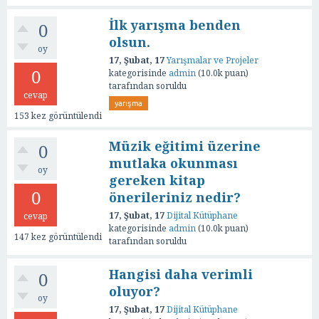
İlk yarışma benden
0
olsun.
oy
17, Şubat, 17
Yarışmalar ve Projeler
0
kategorisinde
admin
(
10.0k
puan)
tarafından
soruldu
cevap
yarışma
153
kez görüntülendi
Müzik eğitimi üzerine
0
mutlaka okunması
oy
gereken kitap
0
önerileriniz nedir?
17, Şubat, 17
Dijital Kütüphane
cevap
kategorisinde
admin
(
10.0k
puan)
147
kez görüntülendi
tarafından
soruldu
Hangisi daha verimli
0
oluyor?
oy
17, Şubat, 17
Dijital Kütüphane