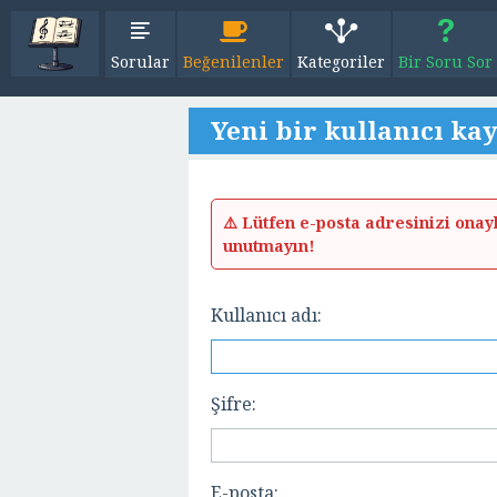
Sorular
Beğenilenler
Kategoriler
Bir Soru Sor
Yeni bir kullanıcı ka
⚠️ Lütfen e-posta adresinizi ona
unutmayın!
Kullanıcı adı:
Şifre:
E-posta: