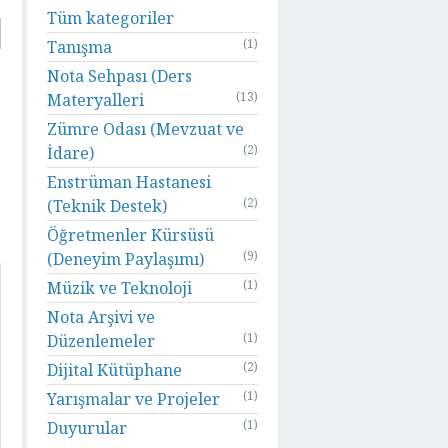
Tüm kategoriler
(1)
Tanışma
Nota Sehpası (Ders
(13)
Materyalleri
Zümre Odası (Mevzuat ve
(2)
İdare)
Enstrüman Hastanesi
(2)
(Teknik Destek)
Öğretmenler Kürsüsü
(9)
(Deneyim Paylaşımı)
(1)
Müzik ve Teknoloji
Nota Arşivi ve
(1)
Düzenlemeler
(2)
Dijital Kütüphane
(1)
Yarışmalar ve Projeler
(1)
Duyurular