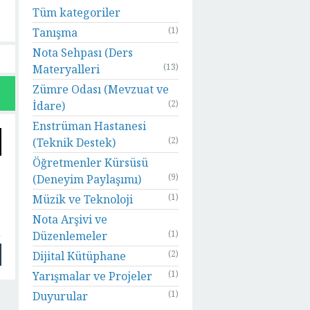
Tüm kategoriler
(1)
Tanışma
Nota Sehpası (Ders
(13)
Materyalleri
Zümre Odası (Mevzuat ve
(2)
İdare)
Enstrüman Hastanesi
(2)
(Teknik Destek)
Öğretmenler Kürsüsü
(9)
(Deneyim Paylaşımı)
(1)
Müzik ve Teknoloji
Nota Arşivi ve
(1)
Düzenlemeler
(2)
Dijital Kütüphane
(1)
Yarışmalar ve Projeler
(1)
Duyurular