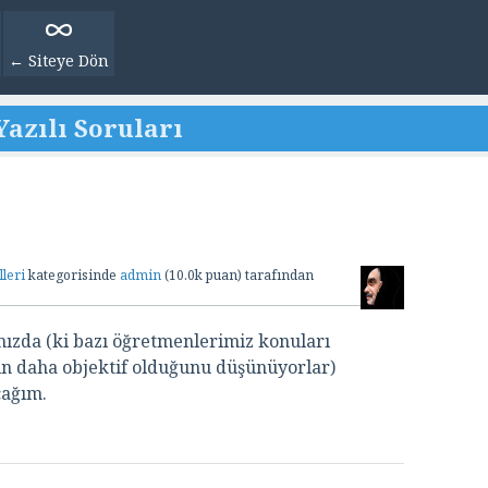
← Siteye Dön
azılı Soruları
leri
kategorisinde
admin
(
10.0k
puan)
tarafından
ımızda (ki bazı öğretmenlerimiz konuları
ın daha objektif olduğunu düşünüyorlar)
cağım.