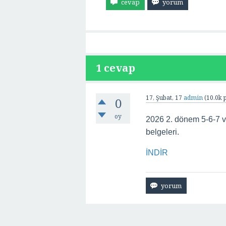
1
cevap
17, Şubat, 17
admin
(
10.0k
p
0
oy
2026 2. dönem 5-6-7 ve
belgeleri.
İNDİR