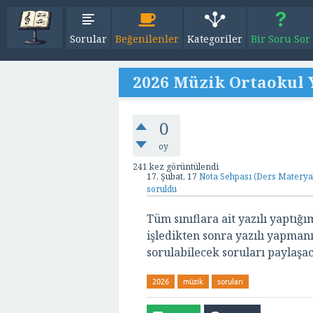
Sorular
Beğenilenler
Kategoriler
Bir Soru Sor
2026 Müzik Ortaokul Y
0
oy
241
kez görüntülendi
17, Şubat, 17
Nota Sehpası (Ders Materyal
soruldu
Tüm sınıflara ait yazılı yaptığ
işledikten sonra yazılı yapman
sorulabilecek soruları paylaşa
2026
müzik
soruları