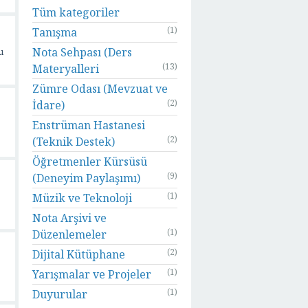
Tüm kategoriler
(1)
Tanışma
Nota Sehpası (Ders
u
(13)
Materyalleri
Zümre Odası (Mevzuat ve
(2)
İdare)
Enstrüman Hastanesi
(2)
(Teknik Destek)
Öğretmenler Kürsüsü
(9)
(Deneyim Paylaşımı)
(1)
Müzik ve Teknoloji
Nota Arşivi ve
(1)
Düzenlemeler
(2)
Dijital Kütüphane
(1)
Yarışmalar ve Projeler
(1)
Duyurular