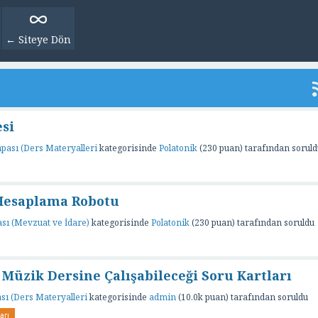
← Siteye Dön
si
pası (Ders Materyalleri
kategorisinde
Polatonik
(
230
puan)
tarafından
soruld
 Hesaplama Robotu
ı (Mevzuat ve İdare)
kategorisinde
Polatonik
(
230
puan)
tarafından
soruldu
 Müzik Dersine Çalışabileceği Soru Kartları
sı (Ders Materyalleri
kategorisinde
admin
(
10.0k
puan)
tarafından
soruldu
arı