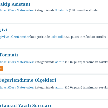
Takip Asistanı
hpası (Ders Materyalleri
kategorisinde
Polatonik
(
230
puan)
tarafından
ivi
şivi ve Düzenlemeler
kategorisinde
Polatonik
(
230
puan)
tarafından
soruldu
 Formatı
hpası (Ders Materyalleri
kategorisinde
admin
(
10.0k
puan)
tarafından
soruld
an
Değerlendirme Ölçekleri
hpası (Ders Materyalleri
kategorisinde
admin
(
10.0k
puan)
tarafından
soruld
rtaokul Yazılı Soruları