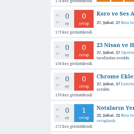
176
kez görüntülendi
Koro ve Ses 
0
0
27, Şubat, 27
Nota Se
oy
cevap
173
kez görüntülendi
23 Nisan ve H
0
0
27, Şubat, 27
Öğretm
oy
cevap
tarafından
soruldu
150
kez görüntülendi
Chrome Ekle
0
0
27, Şubat, 27
Enstrü
oy
cevap
soruldu
139
kez görüntülendi
Notaların Yer
0
1
22, Şubat, 22
Nota Se
oy
cevap
cevaplandı
272
kez görüntülendi