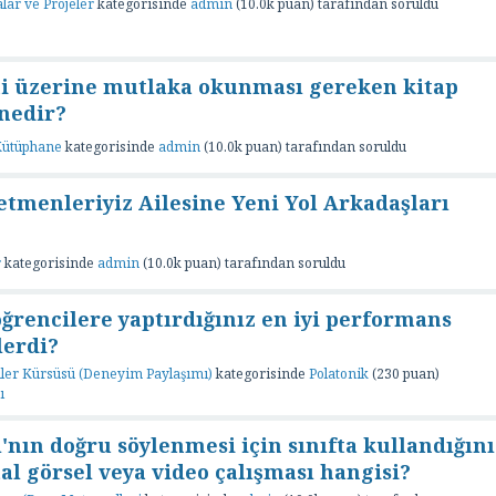
lar ve Projeler
kategorisinde
admin
(
10.0k
puan)
tarafından
soruldu
i üzerine mutlaka okunması gereken kitap
 nedir?
 Kütüphane
kategorisinde
admin
(
10.0k
puan)
tarafından
soruldu
tmenleriyiz Ailesine Yeni Yol Arkadaşları
r
kategorisinde
admin
(
10.0k
puan)
tarafından
soruldu
öğrencilere yaptırdığınız en iyi performans
lerdi?
er Kürsüsü (Deneyim Paylaşımı)
kategorisinde
Polatonik
(
230
puan)
ı
ı'nın doğru söylenmesi için sınıfta kullandığını
ital görsel veya video çalışması hangisi?