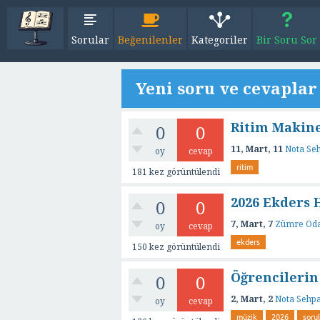
Sorular
Beğenilenler
Kategoriler
Bir Soru Sor
Yeni soru ve cevaplar
Ritim Makine
0
0
11, Mart, 11
Nota Seh
oy
cevap
ritim
181
kez görüntülendi
2026 Ekders
0
0
7, Mart, 7
Zümre Odas
oy
cevap
ekders
150
kez görüntülendi
Öğrencilerin
0
0
2, Mart, 2
Nota Sehpa
oy
cevap
müzik
2026
sorul