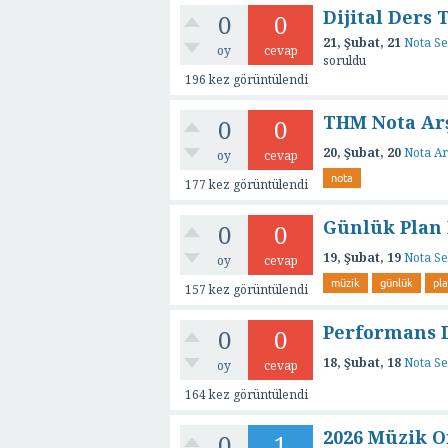
Dijital Ders 
0
0
21, Şubat, 21
Nota Se
oy
cevap
soruldu
196
kez görüntülendi
THM Nota Arş
0
0
20, Şubat, 20
Nota Ar
oy
cevap
nota
177
kez görüntülendi
Günlük Plan
0
0
19, Şubat, 19
Nota Se
oy
cevap
müzik
günlük
pl
157
kez görüntülendi
Performans 
0
0
18, Şubat, 18
Nota Se
oy
cevap
164
kez görüntülendi
2026 Müzik O
0
1