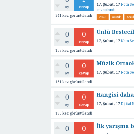
17, Şubat, 17
Nota Se
oy
cevap
cevaplandı
241
kez görüntülendi
2026
müzik
sorul
Ünlü Bestecil
0
0
17, Şubat, 17
Nota Se
oy
cevap
157
kez görüntülendi
Müzik Ortaok
0
0
17, Şubat, 17
Nota Se
oy
cevap
151
kez görüntülendi
Hangisi daha
0
0
17, Şubat, 17
Dijital
oy
cevap
135
kez görüntülendi
İlk yarışma 
0
0