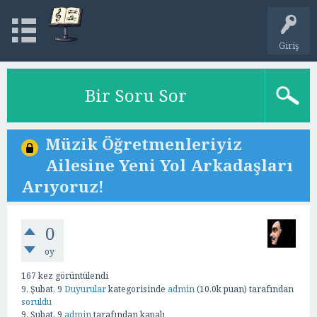
Giriş
Bir Soru Sor
Müzik Öğretmenleriyiz
Ailesine Yeni Yol Arkadaşları
Arıyoruz!
0
oy
167
kez görüntülendi
9, Şubat, 9
Duyurular
kategorisinde
admin
(
10.0k
puan)
tarafından
soruldu
9, Şubat, 9
admin
tarafından
kapalı