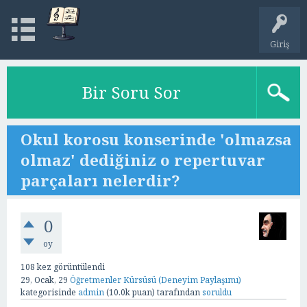
Giriş
Bir Soru Sor
Okul korosu konserinde 'olmazsa
olmaz' dediğiniz o repertuvar
parçaları nelerdir?
0
oy
108
kez görüntülendi
29, Ocak, 29
Öğretmenler Kürsüsü (Deneyim Paylaşımı)
kategorisinde
admin
(
10.0k
puan)
tarafından
soruldu