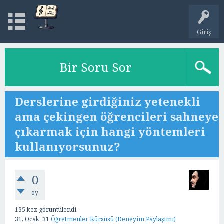
Giriş
Bir Soru Sor
Derslerine girdiğiniz yetenekli
ama çekingen öğrencileri sahneye
çıkarmak için hangi yöntemleri
kullanıyorsunuz?
0
oy
135
kez görüntülendi
31, Ocak, 31
Öğretmenler Kürsüsü (Deneyim Paylaşımı)