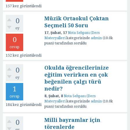
157
kez görüntülendi
Müzik Ortaokul Çoktan
0
Seçmeli 50 Soru
oy
17, Şubat, 17
Nota Sehpası (Ders
0
Materyalleri
kategorisinde
admin
(
10.0k
puan)
tarafından
soruldu
cevap
152
kez görüntülendi
Okulda öğrencilerinize
0
eğitim verirken en çok
oy
beğenilen çalgı türü
1
nedir?
8, Şubat, 8
Nota Sehpası (Ders
cevap
Materyalleri
kategorisinde
admin
(
10.0k
184
kez görüntülendi
puan)
tarafından
soruldu
Milli bayramlar için
0
törenlerde
oy