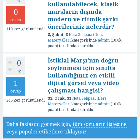
kullanılabilecek, klasik
0
marşların dışında
modern ve ritmik şarkı
cevap
önerileriniz nelerdir?
110
kez görüntülendi
8, Şubat, 8
Nota Sehpası (Ders
Materyalleri
kategorisinde
admin
(
10.0k
puan)
tarafından
soruldu
İstiklal Marşı'nın doğru
0
söylenmesi için sınıfta
oy
kullandığınız en etkili
1
dijital görsel veya video
çalışması hangisi?
cevap
31, Ocak, 31
Nota Sehpası (Ders
246
kez görüntülendi
Materyalleri
kategorisinde
admin
(
10.0k
puan)
tarafından
soruldu
Daha fazlasını görmek için,
tüm soruların listesine
veya
popüler etiketlere
tıklayınız.