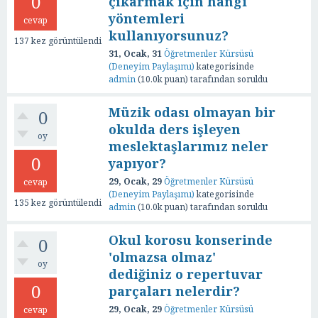
0
çıkarmak için hangi
yöntemleri
cevap
kullanıyorsunuz?
137
kez görüntülendi
31, Ocak, 31
Öğretmenler Kürsüsü
(Deneyim Paylaşımı)
kategorisinde
admin
(
10.0k
puan)
tarafından
soruldu
Müzik odası olmayan bir
0
okulda ders işleyen
oy
meslektaşlarımız neler
0
yapıyor?
29, Ocak, 29
Öğretmenler Kürsüsü
cevap
(Deneyim Paylaşımı)
kategorisinde
135
kez görüntülendi
admin
(
10.0k
puan)
tarafından
soruldu
Okul korosu konserinde
0
'olmazsa olmaz'
oy
dediğiniz o repertuvar
0
parçaları nelerdir?
29, Ocak, 29
Öğretmenler Kürsüsü
cevap