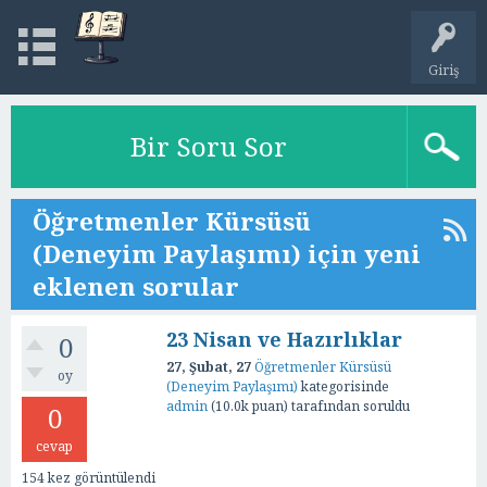
Giriş
Bir Soru Sor
Öğretmenler Kürsüsü
(Deneyim Paylaşımı) için yeni
eklenen sorular
23 Nisan ve Hazırlıklar
0
27, Şubat, 27
Öğretmenler Kürsüsü
oy
(Deneyim Paylaşımı)
kategorisinde
admin
(
10.0k
puan)
tarafından
soruldu
0
cevap
154
kez görüntülendi