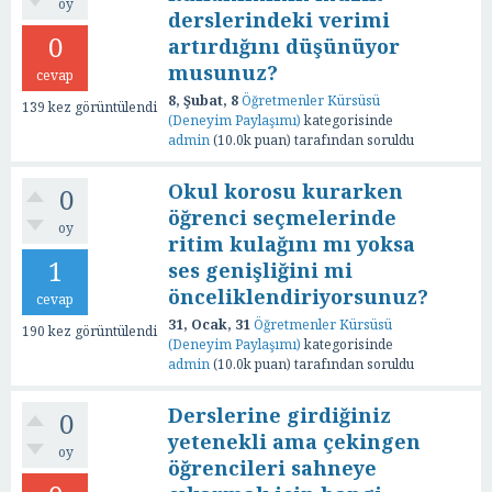
oy
derslerindeki verimi
0
artırdığını düşünüyor
musunuz?
cevap
8, Şubat, 8
Öğretmenler Kürsüsü
139
kez görüntülendi
(Deneyim Paylaşımı)
kategorisinde
admin
(
10.0k
puan)
tarafından
soruldu
Okul korosu kurarken
0
öğrenci seçmelerinde
oy
ritim kulağını mı yoksa
1
ses genişliğini mi
önceliklendiriyorsunuz?
cevap
31, Ocak, 31
Öğretmenler Kürsüsü
190
kez görüntülendi
(Deneyim Paylaşımı)
kategorisinde
admin
(
10.0k
puan)
tarafından
soruldu
Derslerine girdiğiniz
0
yetenekli ama çekingen
oy
öğrencileri sahneye