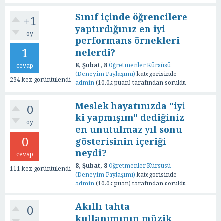
Sınıf içinde öğrencilere
+1
yaptırdığınız en iyi
oy
performans örnekleri
1
nelerdi?
8, Şubat, 8
Öğretmenler Kürsüsü
cevap
(Deneyim Paylaşımı)
kategorisinde
234
kez görüntülendi
admin
(
10.0k
puan)
tarafından
soruldu
Meslek hayatınızda "iyi
0
ki yapmışım" dediğiniz
oy
en unutulmaz yıl sonu
0
gösterisinin içeriği
neydi?
cevap
8, Şubat, 8
Öğretmenler Kürsüsü
111
kez görüntülendi
(Deneyim Paylaşımı)
kategorisinde
admin
(
10.0k
puan)
tarafından
soruldu
Akıllı tahta
0
kullanımının müzik